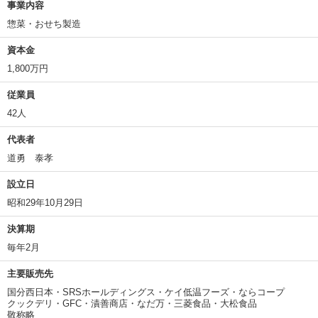
事業内容
惣菜・おせち製造
資本金
1,800万円
従業員
42人
代表者
道勇 泰孝
設立日
昭和29年10月29日
決算期
毎年2月
主要販売先
国分西日本・SRSホールディングス・ケイ低温フーズ・ならコープ
クックデリ・GFC・漬善商店・なだ万・三菱食品・大松食品
敬称略